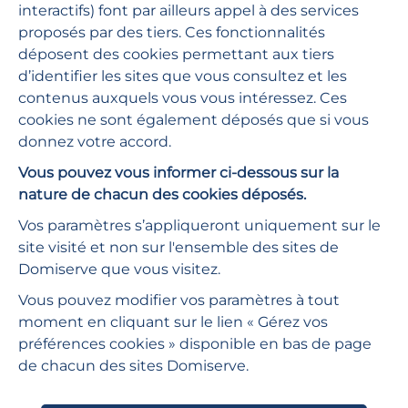
interactifs) font par ailleurs appel à des services
Qui sommes-nous ?
proposés par des tiers. Ces fonctionnalités
déposent des cookies permettant aux tiers
Nos actualités
d’identifier les sites que vous consultez et les
contenus auxquels vous vous intéressez. Ces
Demander un devis
cookies ne sont également déposés que si vous
donnez votre accord.
Besoin d'aide ?
Vous pouvez vous informer ci-dessous sur la
Plan du site
nature de chacun des cookies déposés.
Espace presse
Vos paramètres s’appliqueront uniquement sur le
site visité et non sur l'ensemble des sites de
Nous rejoindre
Domiserve que vous visitez.
Vous pouvez modifier vos paramètres à tout
Restons connectés :
Linkedin
Youtube
Viméo
Instagra
moment en cliquant sur le lien « Gérez vos
préférences cookies » disponible en bas de page
de chacun des sites Domiserve.