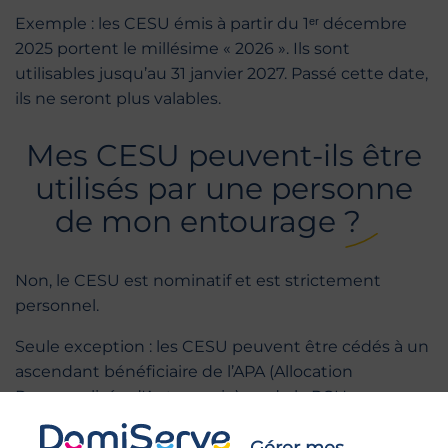
Exemple : les CESU émis à partir du 1ᵉʳ décembre
2025 portent le millésime « 2026 ». Ils sont
utilisables jusqu’au 31 janvier 2027. Passé cette date,
ils ne seront plus valables.
Mes CESU peuvent-ils être
utilisés par une personne
de mon entourage ?
Non, le CESU est nominatif et est strictement
personnel.
Seule exception : les CESU peuvent être cédés à un
ascendant bénéficiaire de l’APA (Allocation
Personnalisée d'Autonomie) ou de la PCH
(Prestation de Compensation du Handicap).