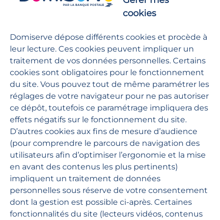
Gérer mes
cookies
AIDE
Domiserve dépose différents cookies et procède à
Les réponses à vos questions
leur lecture. Ces cookies peuvent impliquer un
traitement de vos données personnelles. Certains
cookies sont obligatoires pour le fonctionnement
GUIDES D'UTILISATION
du site. Vous pouvez tout de même paramétrer les
Toute notre documentation
réglages de votre navigateur pour ne pas autoriser
ce dépôt, toutefois ce paramétrage impliquera des
effets négatifs sur le fonctionnement du site.
D’autres cookies aux fins de mesure d’audience
Domiserve
(pour comprendre le parcours de navigation des
utilisateurs afin d’optimiser l’ergonomie et la mise
en avant des contenus les plus pertinents)
services à la personne
chèque emploi service
impliquent un traitement de données
personnelles sous réserve de votre consentement
dont la gestion est possible ci-après. Certaines
fonctionnalités du site (lecteurs vidéos, contenus