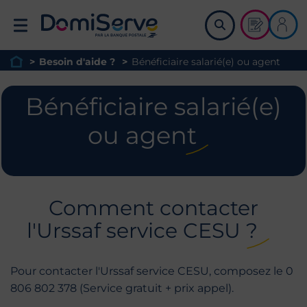
Retour à l'accueil
Demander u
Me co
>
Besoin d'aide ?
>
Bénéficiaire salarié(e) ou agent
Page d'accueil du site
Bénéficiaire salarié(e)
ou agent
Comment contacter
l'Urssaf service CESU ?
Pour contacter l'Urssaf service CESU, composez le 0
806 802 378 (Service gratuit + prix appel).