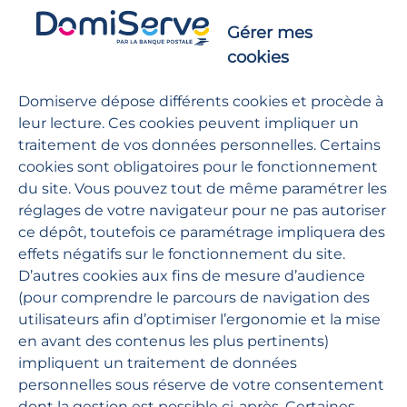
Gérer mes
cookies
AIDE
Domiserve dépose différents cookies et procède à
Les réponses à vos questions
leur lecture. Ces cookies peuvent impliquer un
traitement de vos données personnelles. Certains
cookies sont obligatoires pour le fonctionnement
GUIDES D'UTILISATION
du site. Vous pouvez tout de même paramétrer les
Toute notre documentation
réglages de votre navigateur pour ne pas autoriser
ce dépôt, toutefois ce paramétrage impliquera des
effets négatifs sur le fonctionnement du site.
D’autres cookies aux fins de mesure d’audience
Domiserve
(pour comprendre le parcours de navigation des
utilisateurs afin d’optimiser l’ergonomie et la mise
en avant des contenus les plus pertinents)
services à la personne
chèque emploi service
impliquent un traitement de données
personnelles sous réserve de votre consentement
dont la gestion est possible ci-après. Certaines