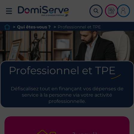
Retour à l'accueil
Demander u
Me co
>
Qui êtes-vous ?
>
Professionnel et TPE
Page d'accueil du site
Professionnel et TPE
Défiscalisez tout en finançant vos dépenses de
service à la personne via votre activité
professionnelle.