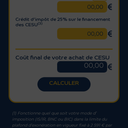
Calcul
Crédit d’impôt de 25% sur le financement
(3)
des CESU
Coût final de votre achat de CESU
CALCULER
A savoir :
(1) Fonctionne quel que soit votre mode d’
imposition (IS/IR, BNC ou BIC) dans la limite du
plafond d’exonération en vigueur fixé à 2 591 € par