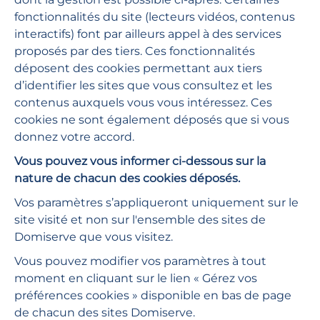
fonctionnalités du site (lecteurs vidéos, contenus
interactifs) font par ailleurs appel à des services
Qui sommes-nous ?
proposés par des tiers. Ces fonctionnalités
déposent des cookies permettant aux tiers
Nos actualités
d’identifier les sites que vous consultez et les
contenus auxquels vous vous intéressez. Ces
Demander un devis
cookies ne sont également déposés que si vous
donnez votre accord.
Besoin d'aide ?
Vous pouvez vous informer ci-dessous sur la
Plan du site
nature de chacun des cookies déposés.
Espace presse
Vos paramètres s’appliqueront uniquement sur le
site visité et non sur l'ensemble des sites de
Nous rejoindre
Domiserve que vous visitez.
Vous pouvez modifier vos paramètres à tout
Restons connectés :
Linkedin
Youtube
Viméo
Instagra
moment en cliquant sur le lien « Gérez vos
préférences cookies » disponible en bas de page
de chacun des sites Domiserve.