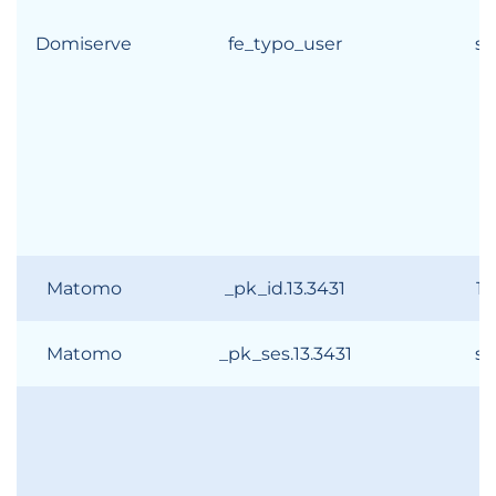
Domiserve
fe_typo_user
se
Matomo
_pk_id.13.3431
13
Matomo
_pk_ses.13.3431
se