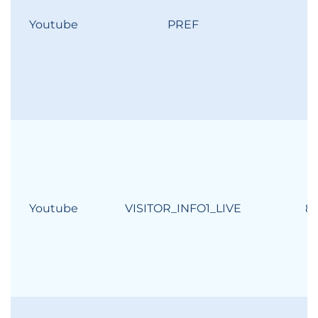
Youtube
PREF
2
Youtube
VISITOR_INFO1_LIVE
8