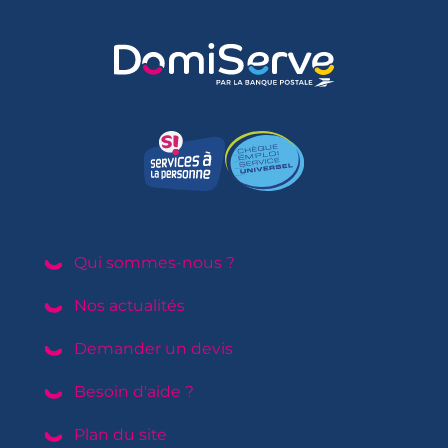
Domiserve
services à la personne
chèque emploi service
Qui sommes-nous ?
Nos actualités
Demander un devis
Besoin d'aide ?
Plan du site