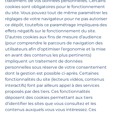
traitement de vos données personnelles. Certains
cookies sont obligatoires pour le fonctionnement
GUIDES D'UTILISATION
du site. Vous pouvez tout de même paramétrer les
Toute notre documentation
réglages de votre navigateur pour ne pas autoriser
ce dépôt, toutefois ce paramétrage impliquera des
effets négatifs sur le fonctionnement du site.
D’autres cookies aux fins de mesure d’audience
Domiserve
(pour comprendre le parcours de navigation des
utilisateurs afin d’optimiser l’ergonomie et la mise
en avant des contenus les plus pertinents)
services à la personne
chèque emploi service
impliquent un traitement de données
personnelles sous réserve de votre consentement
dont la gestion est possible ci-après. Certaines
fonctionnalités du site (lecteurs vidéos, contenus
interactifs) font par ailleurs appel à des services
Qui sommes-nous ?
proposés par des tiers. Ces fonctionnalités
déposent des cookies permettant aux tiers
Nos actualités
d’identifier les sites que vous consultez et les
contenus auxquels vous vous intéressez. Ces
Demander un devis