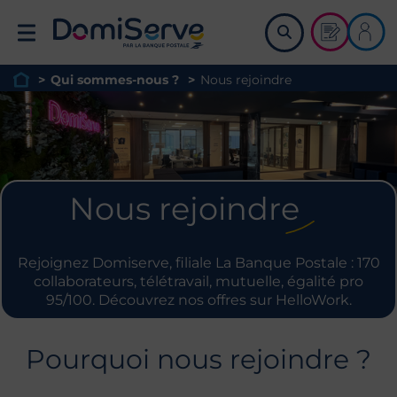
Retour à l'accueil
Demander u
Me co
>
Qui sommes-nous ?
>
Nous rejoindre
Page d'accueil du site
Nous rejoindre
Rejoignez Domiserve, filiale La Banque Postale : 170
collaborateurs, télétravail, mutuelle, égalité pro
95/100. Découvrez nos offres sur HelloWork.
Pourquoi nous rejoindre ?