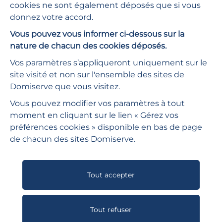
cookies ne sont également déposés que si vous
donnez votre accord.
Besoin d'aide ?
Vous pouvez vous informer ci-dessous sur la
Plan du site
nature de chacun des cookies déposés.
Espace presse
Vos paramètres s’appliqueront uniquement sur le
site visité et non sur l'ensemble des sites de
Nous rejoindre
Domiserve que vous visitez.
Vous pouvez modifier vos paramètres à tout
Restons connectés :
Linkedin
Youtube
Viméo
Instagra
moment en cliquant sur le lien « Gérez vos
préférences cookies » disponible en bas de page
de chacun des sites Domiserve.
Tout accepter
Mentions légales
Protection des données à caractère personnel
Politique des cookies
Gérez vos préférences cookies
Tout refuser
Accessibilité - Partiellement conforme