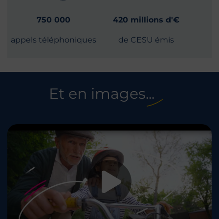
750 000
420 millions d'€
appels téléphoniques
de CESU émis
Et en images...
Lancer la vid