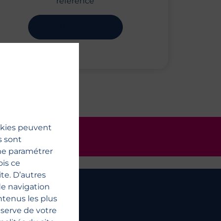
référencé
En savoir +
okies peuvent
D'UTILISATION
s sont
tre documentation
me paramétrer
ois ce
te. D’autres
de navigation
ntenus les plus
resse
serve de votre
indre