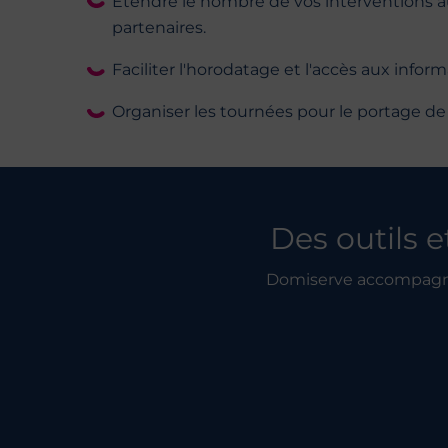
Étendre le nombre de vos interventions au
partenaires.
Faciliter l'horodatage et l'accès aux info
Organiser les tournées pour le portage d
Des outils e
Domiserve accompagne l
Vous êtes une Stru
la Per