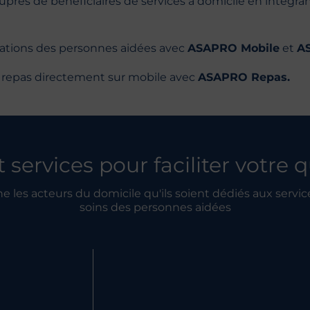
près de bénéficiaires de services à domicile en intégra
rmations des personnes aidées avec
ASAPRO Mobile
et
A
e repas directement sur mobile avec
ASAPRO Repas.
t services pour faciliter votre 
es acteurs du domicile qu'ils soient dédiés aux servic
soins des personnes aidées
cture de Service à
Vous êtes une S
sonne ?
(SSI