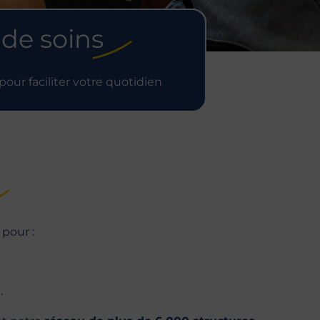
 de soins
ur faciliter votre quotidien
pour :
U
.