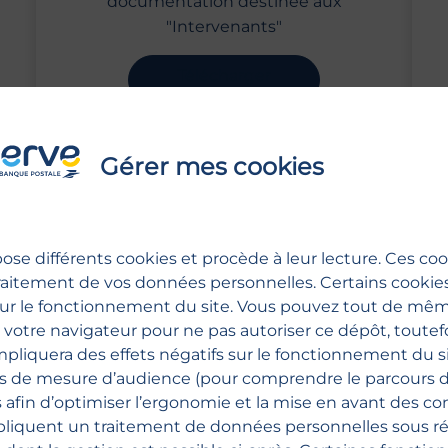
documentation destinée aux
"Intervenants"
Télécharger
Gérer mes cookies
se différents cookies et procède à leur lecture. Ces co
GUIDES 
raitement de vos données personnelles. Certains cookie
ses à vos questions
Toute no
our le fonctionnement du site. Vous pouvez tout de mê
 votre navigateur pour ne pas autoriser ce dépôt, toutef
pliquera des effets négatifs sur le fonctionnement du si
ns de mesure d’audience (pour comprendre le parcours 
s afin d’optimiser l’ergonomie et la mise en avant des co
Qui sommes-nous ?
Espace p
pliquent un traitement de données personnelles sous ré
Nos actualités
Nous rejo