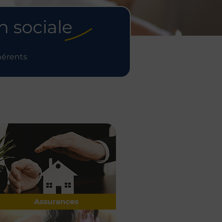
n sociale
hérents