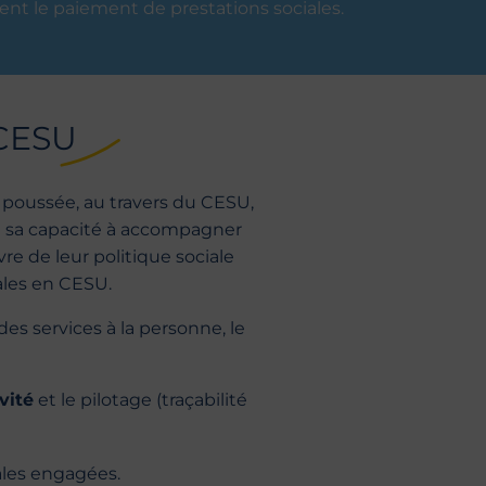
ent le paiement de prestations sociales.
 CESU
 poussée, au travers du CESU,
de sa capacité à accompagner
re de leur politique sociale
ales en CESU.
s services à la personne, le
ivité
et le pilotage (traçabilité
ales engagées.