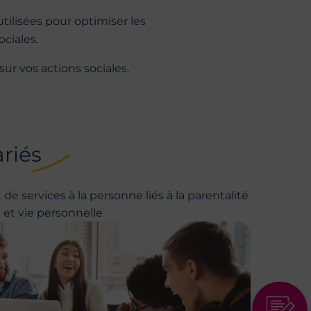
tilisées pour optimiser les
ciales.
sur vos actions sociales.
ariés
de services à la personne liés à la parentalité
e et vie personnelle
Lien de de