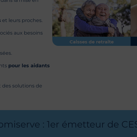
dans la mise en
s
et leurs proches.
ociés aux besoins
sées.
nts
pour les aidants
 des solutions de
miserve : 1er émetteur de C