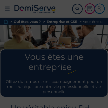
Retour à l'accueil
Demander u
Me co
>
Qui êtes-vous ?
>
Entreprise et CSE
>
Vous êtes une 
Page d'accueil du site
Vous êtes une
entreprise
Offrez du temps et un accompagnement pour un
meilleur équilibre entre vie professionnelle et vie
personnelle
Un véritable enjeu RH