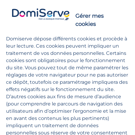
Gérer mes
cookies
Domiserve dépose différents cookies et procède à
leur lecture. Ces cookies peuvent impliquer un
traitement de vos données personnelles. Certains
cookies sont obligatoires pour le fonctionnement
du site. Vous pouvez tout de même paramétrer les
réglages de votre navigateur pour ne pas autoriser
ce dépôt, toutefois ce paramétrage impliquera des
Des conseillers experts
effets négatifs sur le fonctionnement du site.
D’autres cookies aux fins de mesure d’audience
Basées à Montrouge en Île-de-France, les équipes
(pour comprendre le parcours de navigation des
Domiserve sont expertes dans l’organisation de
utilisateurs afin d’optimiser l’ergonomie et la mise
services à la personne :
en avant des contenus les plus pertinents)
impliquent un traitement de données
Recherche d’une solution adaptée auprès de
personnelles sous réserve de votre consentement