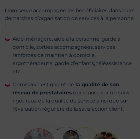
Domiserve accompagne les bénéficiaires dans leurs
démarches d’organisation de services à la personne
:
Aide-ménagère, aide à la personne, garde à
domicile, sorties accompagnées, services
renforcés de maintien à domicile,
ergothérapeute, garde d’enfants, téléassistance
etc.
Domiserve est garant de
la qualité de son
réseau de prestataires
qui repose sur un suivi
rigoureux de la qualité de service ainsi que sur
l’évaluation régulière de la satisfaction client.