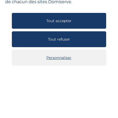
de chacun des sites Domiserve.
AIDE
Les réponses à vos questions
Tout accepter
GUIDES D'UTILISATION
Tout refuser
Toute notre documentation
Personnaliser
Domiserve
services à la personne
chèque emploi service